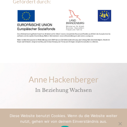
Gefördert durch:
Anne Hackenberger
In Beziehung Wachsen
Diese Website benutzt Cookies. Wenn du die Website weiter
© 2021 Anne Hackenberger
nutzt, gehen wir von deinem Einverständnis aus.
Impressum & Datenschutz
I
AGB
I Design by
Herzzentriert